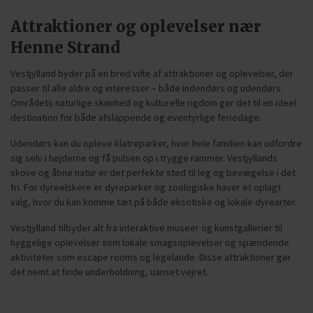
Attraktioner og oplevelser nær
Henne Strand
Vestjylland byder på en bred vifte af attraktioner og oplevelser, der
passer til alle aldre og interesser – både indendørs og udendørs.
Områdets naturlige skønhed og kulturelle rigdom gør det til en ideel
destination for både afslappende og eventyrlige feriedage.
Udendørs kan du opleve klatreparker, hvor hele familien kan udfordre
sig selv i højderne og få pulsen op i trygge rammer. Vestjyllands
skove og åbne natur er det perfekte sted til leg og bevægelse i det
fri. For dyreelskere er dyreparker og zoologiske haver et oplagt
valg, hvor du kan komme tæt på både eksotiske og lokale dyrearter.
Vestjylland tilbyder alt fra interaktive museer og kunstgallerier til
hyggelige oplevelser som lokale smagsoplevelser og spændende
aktiviteter som escape rooms og legelande. Disse attraktioner gør
det nemt at finde underholdning, uanset vejret.