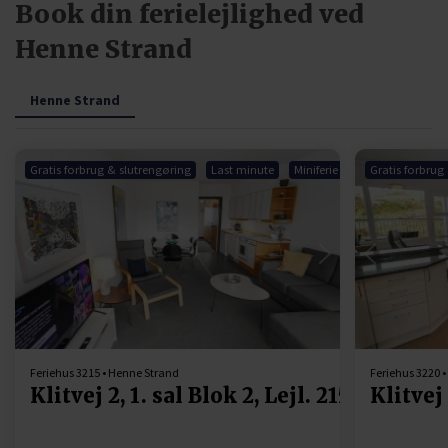
Book din ferielejlighed ved
Henne Strand
Henne Strand
Gratis forbrug & slutrengøring
Last minute
Miniferie
Gratis forbrug
Indlæser...
Feriehus 3215 • Henne Strand
Feriehus 3220 
Klitvej 2, 1. sal Blok 2, Lejl. 215
Klitvej 