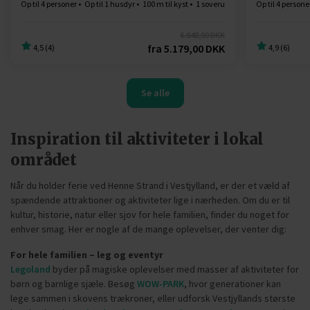
Op til 4 personer
Op til 1 husdyr
100 m til kyst
1 soverum
Gratis Wi-Fi
Op til 4 persone
6.048,00 DKK
fra
5.179,00 DKK
4,5 (4)
4,9 (6)
Se alle
Inspiration til aktiviteter i lokal
området
Når du holder ferie ved Henne Strand i Vestjylland, er der et væld af
spændende attraktioner og aktiviteter lige i nærheden. Om du er til
kultur, historie, natur eller sjov for hele familien, finder du noget for
enhver smag. Her er nogle af de mange oplevelser, der venter dig:
For hele familien – leg og eventyr
Legoland
byder på magiske oplevelser med masser af aktiviteter for
børn og barnlige sjæle. Besøg
WOW-PARK
, hvor generationer kan
lege sammen i skovens trækroner, eller udforsk Vestjyllands største