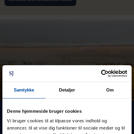
Samtykke
Detaljer
Om
Denne hjemmeside bruger cookies
Strandleben das ganze Jahr über
Vi bruger cookies til at tilpasse vores indhold og
Henne Strand ist bekannt für seinen schönen Strand, den Sie das
annoncer, til at vise dig funktioner til sociale medier og til
ganze Jahr über genießen können. Sie können einen schönen