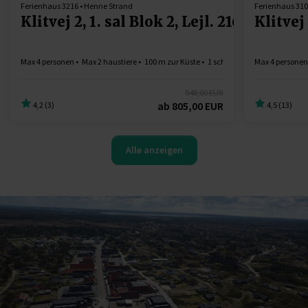
Ferienhaus 3216 • Henne Strand
Ferienhaus 310
Klitvej 2, 1. sal Blok 2, Lejl. 216
Klitvej 
Max 4 personen
Max 2 haustiere
100 m zur Küste
1 schlafzimmer
Max 4 personen
Gratis Wi-F
940,00 EUR
ab
805,00 EUR
4,2 (3)
4,5 (13)
Alle anzeigen