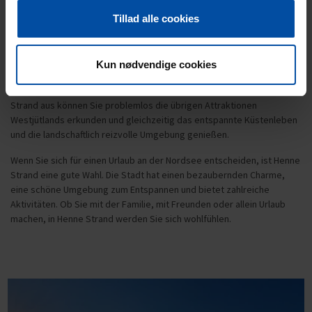
sogar Seeadler beobachten. Wenn Sie gerne angeln, bietet die
Tillad alle cookies
Gegend Put & Take Seen und die Möglichkeit, frischen Fisch direkt
aus der Nordsee zu fangen.
Die Unterkunftsmöglichkeiten in Henne Strand sind vielfältig - von
Kun nødvendige cookies
gemütlichen Ferienhäusern und Campingplätzen bis hin zu
Ferienwohnungen und Zimmern für jeden Geldbeutel. Von Henne
Strand aus können Sie problemlos die übrigen Attraktionen
Westjütlands erkunden und gleichzeitig das entspannte Küstenleben
und die landschaftlich reizvolle Umgebung genießen.
Wenn Sie sich für einen Urlaub an der Nordsee entscheiden, ist Henne
Strand eine gute Wahl. Die Stadt hat einen bezaubernden Charme,
eine schöne Umgebung zum Entspannen und bietet zahlreiche
Aktivitäten. Ob Sie mit der Familie, mit Freunden oder allein Urlaub
machen, in Henne Strand werden Sie sich wohlfühlen.