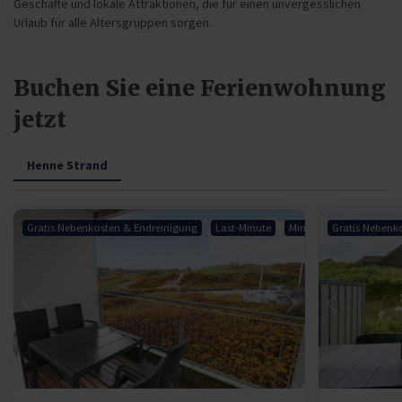
Geschäfte und lokale Attraktionen, die für einen unvergesslichen
Urlaub für alle Altersgruppen sorgen.
Buchen Sie eine Ferienwohnung
jetzt
Henne Strand
Gratis Nebenkosten & Endreinigung
Last-Minute
Miniferie
Gratis Nebenk
Lädt ...