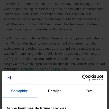
Feriecenter Henne Strand mietest, sind WLAN, Endreinigung, Strom,
Wasser und Heizung im Preis inbegriffen, sodass du dich entspannen
und deinen Urlaub genießen kannst, ohne dir Gedanken über
zusätzliche Kosten machen zu müssen. Es gibt Wohnungen für 4, 5
und 6 Personen. So kannst du mit deinem besten Freund, Partner,
deinen Geschwistern oder deiner Familie reisen.
Die Wohnungen im Henne Strand Feriecenter sind privat und daher je
nach Wunsch des Eigentümers unterschiedlich eingerichtet. Alle
Wohnungen sind jedoch gut ausgestattet und verfügen über alles,
was du für einen angenehmen Urlaub benötigst. Einige Wohnungen
verfügen über einen Balkon, andere über eine Terrasse, und in
ausgewählten Wohnungen kannst du auch deinen vierbeinigen Freund
mitbringen.
Mehr über die Wohnungen lesen
Samtykke
Detaljer
Om
Denne hjemmeside bruger cookies