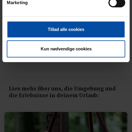
Marketing
Spielzeug- und Bekleidungsgeschäfte findest, ohne herumfahren zu
müssen.
Im Henne Strand Feriecenter kannst du nämlich einen autofreien
Tillad alle cookies
Urlaub wählen, ohne auf Erlebnisse verzichten zu müssen, egal ob du
dich mit leckerem Essen aus Restaurants verwöhnen lassen, in der
schönen westjütländischen Natur spazieren oder radeln möchtest, z.
Kun nødvendige cookies
B. im Blåbjerg Plantage oder Filsø, oder die Einrichtungen des
Feriecenters nutzen möchten. Herzlich Willkommen bei uns.
Lies mehr über uns, die Umgebung und
die Erlebnisse in deinem Urlaub: