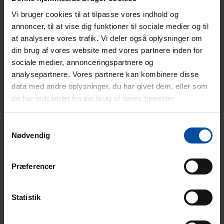
Vi bruger cookies til at tilpasse vores indhold og
annoncer, til at vise dig funktioner til sociale medier og til
at analysere vores trafik. Vi deler også oplysninger om
din brug af vores website med vores partnere inden for
sociale medier, annonceringspartnere og
analysepartnere. Vores partnere kan kombinere disse
data med andre oplysninger, du har givet dem, eller som
de har indsamlet fra din brug af deres tjenester
Samtykkevalg
Henne Strand Feriecenters
Nødvendig
zentrale Lage
Præferencer
Das Henne Strand Feriecenter liegt in einer schönen Gegend an der
Nordsee, und es gibt viele Möglichkeiten, die schöne dänische Natur
und die vielen Erlebnisse in der Umgebung zu erkunden. Das
Statistik
Ferienzentrum liegt zentral und du kannst zu Fuß sowohl den breiten
Sandstrand als auch die Einkaufsstraße erreichen, wo du einen gut
sortierten Supermarkt, Bäcker, Eisläden, Cafés, Kunsthandwerk,