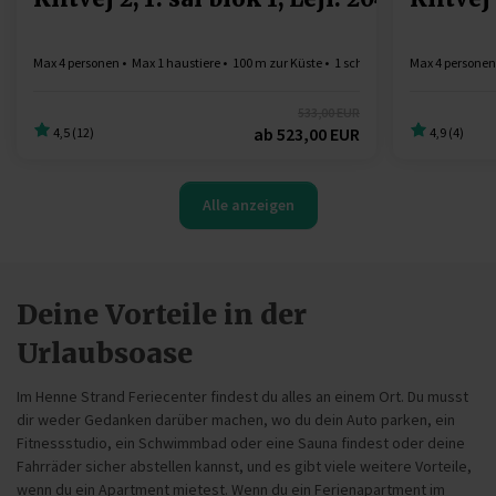
Max 4 personen
Max 1 haustiere
100 m zur Küste
1 schlafzimmer
Max 4 personen
Gratis Wi-F
533,00 EUR
ab
523,00 EUR
4,5 (12)
4,9 (4)
Alle anzeigen
Deine Vorteile in der
Urlaubsoase
Im Henne Strand Feriecenter findest du alles an einem Ort. Du musst
dir weder Gedanken darüber machen, wo du dein Auto parken, ein
Fitnessstudio, ein Schwimmbad oder eine Sauna findest oder deine
Fahrräder sicher abstellen kannst, und es gibt viele weitere Vorteile,
wenn du ein Apartment mietest. Wenn du ein Ferienapartment im