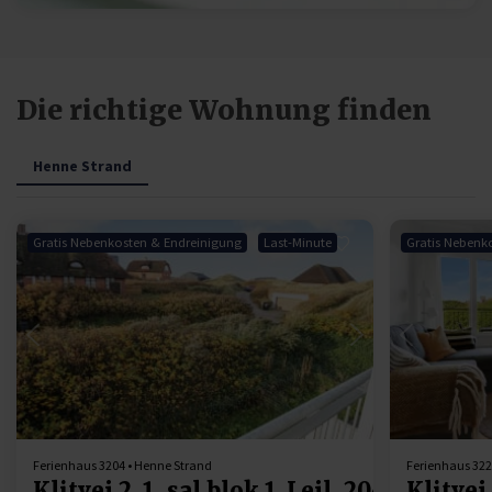
Die richtige Wohnung finden
Henne Strand
Gratis Nebenkosten & Endreinigung
Last-Minute
Gratis Nebenk
Lädt ...
Ferienhaus 3204 • Henne Strand
Ferienhaus 322
Klitvej 2, 1. sal blok 1, Lejl. 204
Klitvej 